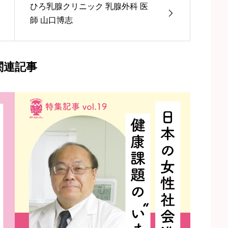
ひろ乳腺クリニック 乳腺外科 医
師 山口博志
関連記事