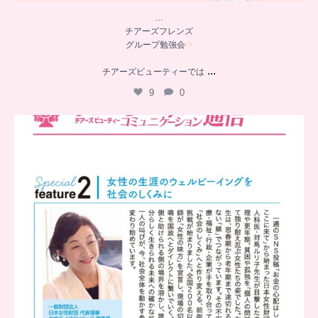
…
チアーズフレンズ
グループ勉強会
...
チアーズビューティーでは
9
0
..
チアーズビューティー
コミュニケーション通信とは
...
8
0