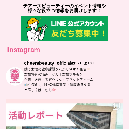
チアーズビューティーのイベント情報や
様々な役立つ情報をお届けします！
instagram
cheersbeauty_official
571
631
働く女性の健康課題をわかりやすく発信
女性特有の悩み｜がん｜女性ホルモン
企業・医療・美容をつなぐプラットフォーム
企業向け社外保健室事業・健康経営支援
▼詳しくはこちら
..
日本抗加齢医学会に参加しました
...
0
0