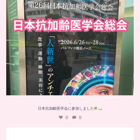
..
...
日本抗加齢医学会に参加しました
0
0
…
【チアーズビューティー座談会】