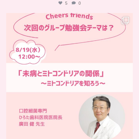
5
0
…
チアーズフレンズ
グループ勉強会
チアーズビューティーでは
...
9
0