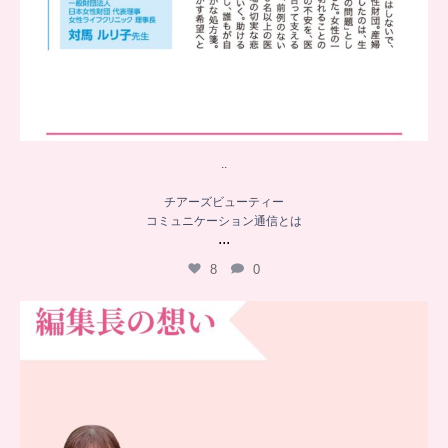
..
チアーズビューティー
コミュニケーション通信とは
...
8
0
…
チアーズビューティー誕生秘話
...
16
0