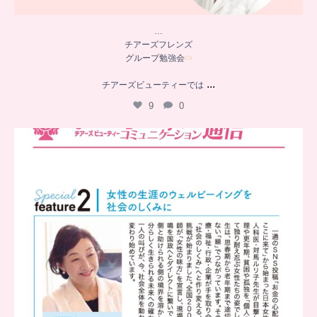
…
チアーズフレンズ
グループ勉強会
...
チアーズビューティーでは
9
0
..
チアーズビューティー
コミュニケーション通信とは
...
8
0