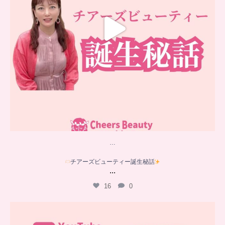
…
チアーズビューティー誕生秘話
...
16
0
…
YouTube乳がんチャンネル
新着動画