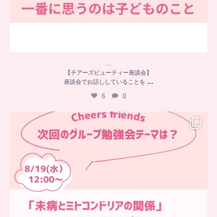
…
【チアーズビューティー座談会】
...
座談会でお話ししていることを
6
0
…
チアーズフレンズ
グループ勉強会
チアーズビューティーでは
...
9
0