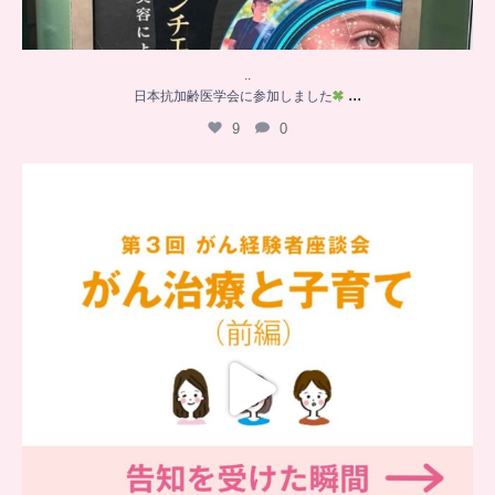
..
...
日本抗加齢医学会に参加しました
9
0
…
【チアーズビューティー座談会】
座談会でお話ししていることを
...
6
0