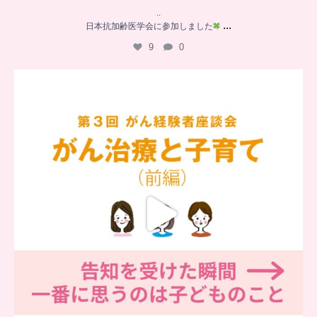
..
...
日本抗加齢医学会に参加しました
9
0
…
【チアーズビューティー座談会】
座談会でお話ししていることを
...
6
0