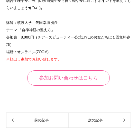
統合生理学がご専門の矢田先生から日々軽やかに過ごすポイントを教えても
らいましょう٩( ‘’ω’’ )و
講師：筑波大学 矢田幸博 先生
テーマ 「自律神経の整え方」
参加費：8,000円（チアーズビューティー公式LINEのお友だちは１回無料参
加）
場所：オンライン(ZOOM)
※顔出し参加でお願い致します。
参加お問い合わせはこちら
前の記事
次の記事