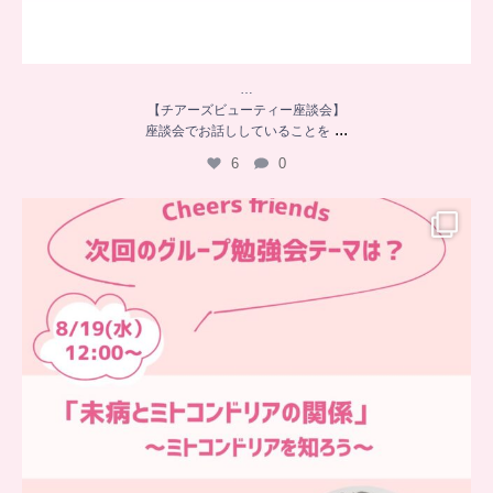
…
【チアーズビューティー座談会】
...
座談会でお話ししていることを
6
0
…
チアーズフレンズ
グループ勉強会
チアーズビューティーでは
...
9
0