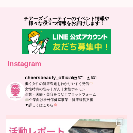
チアーズビューティーのイベント情報や
様々な役立つ情報をお届けします！
instagram
cheersbeauty_official
571
631
働く女性の健康課題をわかりやすく発信
女性特有の悩み｜がん｜女性ホルモン
企業・医療・美容をつなぐプラットフォーム
企業向け社外保健室事業・健康経営支援
▼詳しくはこちら
..
日本抗加齢医学会に参加しました
...
7
0