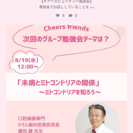
【チアーズビューティー座談会】
...
座談会でお話ししていることを
6
0
…
チアーズフレンズ
グループ勉強会
チアーズビューティーでは
...
9
0