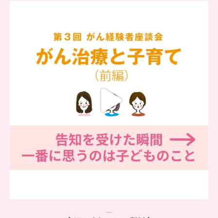
…
【チアーズビューティー座談会】
座談会でお話ししていることを
...
6
0
…