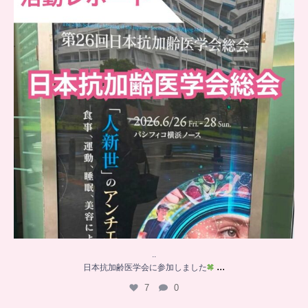
..
...
日本抗加齢医学会に参加しました
7
0