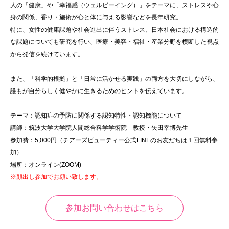
人の「健康」や「幸福感（ウェルビーイング）」をテーマに、ストレスや心
身の関係、香り・施術が心と体に与える影響などを長年研究。
特に、女性の健康課題や社会進出に伴うストレス、日本社会における構造的
な課題についても研究を行い、医療・美容・福祉・産業分野を横断した視点
から発信を続けています。
また、「科学的根拠」と「日常に活かせる実践」の両方を大切にしながら、
誰もが自分らしく健やかに生きるためのヒントを伝えています。
テーマ：認知症の予防に関係する認知特性・認知機能について
講師：筑波大学大学院人間総合科学学術院 教授・矢田幸博先生
参加費：5,000円（チアーズビューティー公式LINEのお友だちは１回無料参
加）
場所：オンライン(ZOOM)
※顔出し参加でお願い致します。
参加お問い合わせはこちら