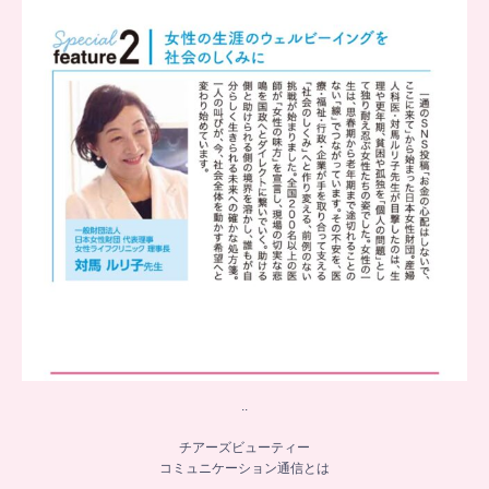
...
8
0
..
チアーズビューティー
コミュニケーション通信とは
...