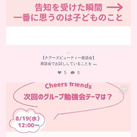
…
【チアーズビューティー座談会】
...
座談会でお話ししていることを
5
0
…
チアーズフレンズ
グループ勉強会
チアーズビューティーでは
...
9
0