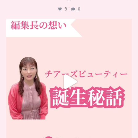
8
0
…
チアーズビューティー誕生秘話
...
16
0