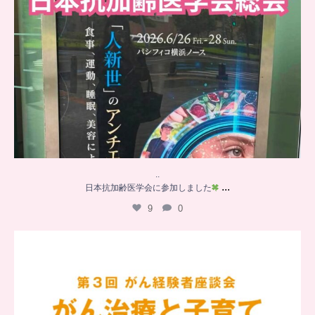
..
...
日本抗加齢医学会に参加しました
9
0
…
【チアーズビューティー座談会】
座談会でお話ししていることを
...
6
0