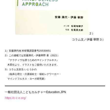
２）
コラム文／伊藤 華野３）
1）安藤満代他 科研費課題番号20530651
2）この連載では安藤満代・伊藤華野 著（2021）
『ナラティヴを誘うためのマインドフルネス』
木星社より、イラストをご提供いただきます。
3）コラム文担当 いとうかの
（臨床心理士・介護福祉士・福祉レクワーカー・
マインドフルネス・ヨーガ研究家）
一般社団法人こどもカルチャーEducation.JPN
https://c-c-e.org/