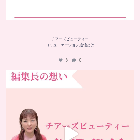
..
チアーズビューティー
コミュニケーション通信とは
...
8
0
…
チアーズビューティー誕生秘話
...
16
0