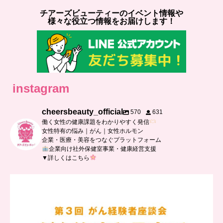
チアーズビューティーのイベント情報や
様々な役立つ情報をお届けします！
instagram
cheersbeauty_official
570
631
働く女性の健康課題をわかりやすく発信
女性特有の悩み｜がん｜女性ホルモン
企業・医療・美容をつなぐプラットフォーム
企業向け社外保健室事業・健康経営支援
▼詳しくはこちら
…
【チアーズビューティー座談会】
座談会でお話ししていることを
...
5
0