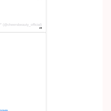
heersbeauty_official)
agram