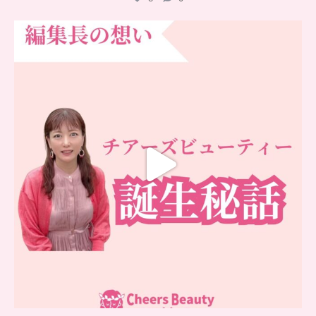
…
チアーズビューティー誕生秘話
...
16
0