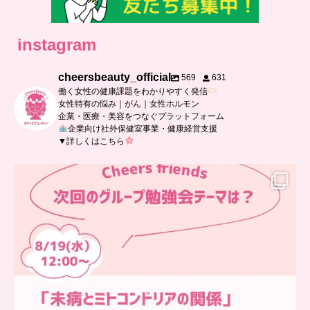
instagram
cheersbeauty_official
569
631
働く女性の健康課題をわかりやすく発信
女性特有の悩み｜がん｜女性ホルモン
企業・医療・美容をつなぐプラットフォーム
企業向け社外保健室事業・健康経営支援
▼詳しくはこちら
…
チアーズフレンズ
グループ勉強会
チアーズビューティーでは
...
9
0