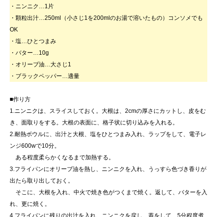
・ニンニク…1片
・顆粒出汁…250ml（小さじ1を200mlのお湯で溶いたもの）コンソメでも
OK
・塩…ひとつまみ
・バター…10g
・オリーブ油…大さじ1
・ブラックペッパー…適量
■作り方
1.ニンニクは、スライスしておく。大根は、2cmの厚さにカットし、皮をむ
き、面取りをする。大根の表面に、格子状に切り込みを入れる。
2.耐熱ボウルに、出汁と大根、塩をひとつまみ入れ、ラップをして、電子レ
ンジ600wで10分。
ある程度柔らかくなるまで加熱する。
3.フライパンにオリーブ油を熱し、ニンニクを入れ、うっすら色づき香りが
出たら取り出しておく。
そこに、大根を入れ、中火で焼き色がつくまで焼く。返して、バターを入
れ、更に焼く。
4.フライパンに残りの出汁を入れ、ニンニクを戻し、蓋をして、5分程度煮