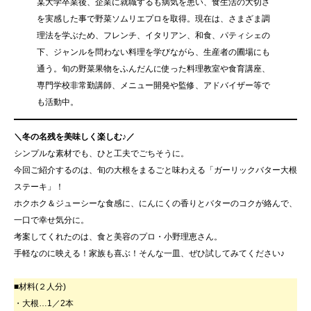
某大学卒業後、企業に就職するも病気を患い、食生活の大切さ
を実感した事で野菜ソムリエプロを取得。現在は、さまざま調
理法を学ぶため、フレンチ、イタリアン、和食、パティシェの
下、ジャンルを問わない料理を学びながら、生産者の圃場にも
通う。旬の野菜果物をふんだんに使った料理教室や食育講座、
専門学校非常勤講師、メニュー開発や監修、アドバイザー等で
も活動中。
＼冬の名残を美味しく楽しむ♪／
シンプルな素材でも、ひと工夫でごちそうに。
今回ご紹介するのは、旬の大根をまるごと味わえる「ガーリックバター大根
ステーキ」！
ホクホク＆ジューシーな食感に、にんにくの香りとバターのコクが絡んで、
一口で幸せ気分に。
考案してくれたのは、食と美容のプロ・小野理恵さん。
手軽なのに映える！家族も喜ぶ！そんな一皿、ぜひ試してみてください♪
■材料(２人分)
・大根…1／2本