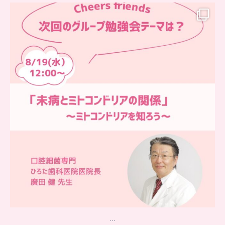
…
チアーズフレンズ
グループ勉強会
チアーズビューティーでは
...
9
0
…