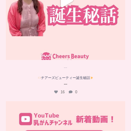
…
チアーズビューティー誕生秘話
...
16
0
…
YouTube乳がんチャンネル
新着動画
シコリと痛みを感じて
...
10
0