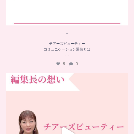
..
チアーズビューティー
コミュニケーション通信とは
...
8
0
…
チアーズビューティー誕生秘話
...
16
0