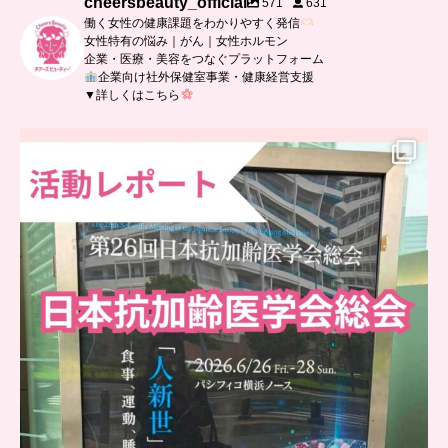
cheersbeauty_official
571
631
働く女性の健康課題をわかりやすく発信
女性特有の悩み｜がん｜女性ホルモン
企業・医療・美容をつなぐプラットフォーム
企業向け社外保健室事業・健康経営支援
▼詳しくはこちら
..
日本抗加齢医学会に参加しました
...
7
0