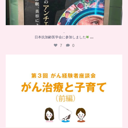
..
...
日本抗加齢医学会に参加しました
7
0
…
【チアーズビューティー座談会】
座談会でお話ししていることを
...
6
0