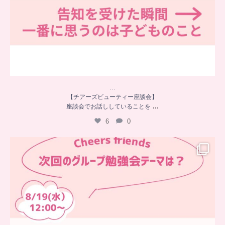
…
【チアーズビューティー座談会】
...
座談会でお話ししていることを
6
0
…
チアーズフレンズ
グループ勉強会
チアーズビューティーでは
...
9
0