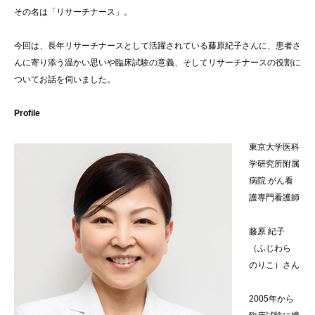
その名は「リサーチナース」。
今回は、長年リサーチナースとして活躍されている藤原紀子さんに、患者さ
んに寄り添う温かい思いや臨床試験の意義、そしてリサーチナースの役割に
ついてお話を伺いました。
Profile
東京大学医科
学研究所附属
病院 がん看
護専門看護師
藤原 紀子
（ふじわら
のりこ）さん
2005年から