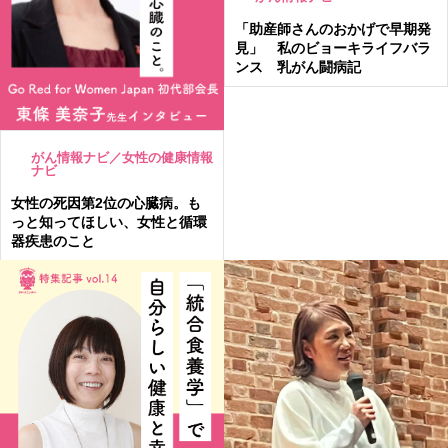
「助産師さんのおかげで早期発
見」 私のビョーキライフバラ
ンス 乳がん闘病記
がん情報ナビ／女性の健康情報
ナビ
女性の死因第2位の心臓病。も
っと知ってほしい、女性と循環
器疾患のこと