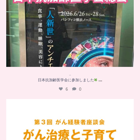
..
...
日本抗加齢医学会に参加しました
6
0
…
【チアーズビューティー座談会】
座談会でお話ししていることを
...
5
0