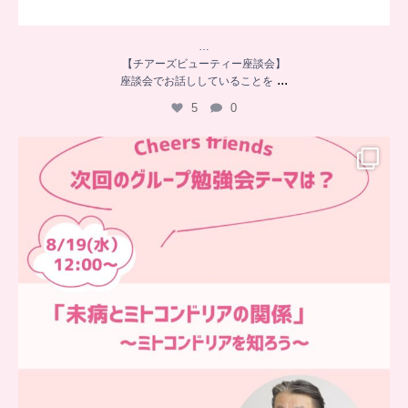
…
【チアーズビューティー座談会】
...
座談会でお話ししていることを
5
0
…
チアーズフレンズ
グループ勉強会
チアーズビューティーでは
...
9
0