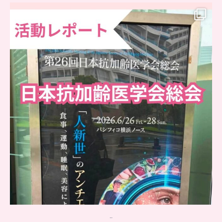
..
日本抗加齢医学会に参加しました
...
6
0
..