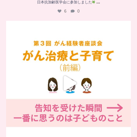
...
日本抗加齢医学会に参加しました
6
0
…
【チアーズビューティー座談会】
座談会でお話ししていることを
...
5
0