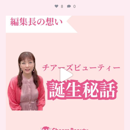
8
0
…
チアーズビューティー誕生秘話
...
16
0