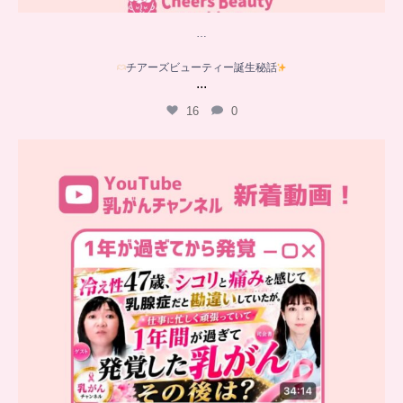
…
チアーズビューティー誕生秘話
...
16
0
…
YouTube乳がんチャンネル
新着動画
シコリと痛みを感じて
...
10
0