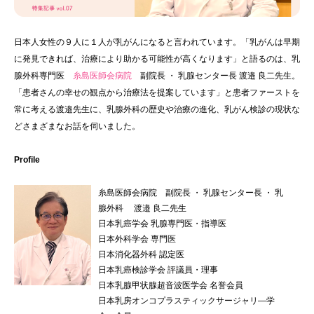
日本人女性の９人に１人が乳がんになると言われています。「乳がんは早期
に発見できれば、治療により助かる可能性が高くなります」と語るのは、乳
腺外科専門医
糸島医師会病院
副院長 ・ 乳腺センター長 渡邉 良二先生。
「患者さんの幸せの観点から治療法を提案しています」と患者ファーストを
常に考える渡邉先生に、乳腺外科の歴史や治療の進化、乳がん検診の現状な
どさまざまなお話を伺いました。
Profile
糸島医師会病院 副院長 ・ 乳腺センター長 ・ 乳
腺外科 渡邉 良二先生
日本乳癌学会 乳腺専門医・指導医
日本外科学会 専門医
日本消化器外科 認定医
日本乳癌検診学会 評議員・理事
日本乳腺甲状腺超音波医学会 名誉会員
日本乳房オンコプラスティックサージャリ―学