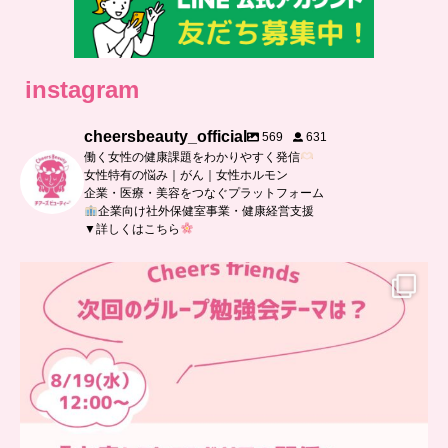
instagram
cheersbeauty_official
569
631
働く女性の健康課題をわかりやすく発信
女性特有の悩み｜がん｜女性ホルモン
企業・医療・美容をつなぐプラットフォーム
企業向け社外保健室事業・健康経営支援
▼詳しくはこちら
…
チアーズフレンズ
グループ勉強会
チアーズビューティーでは
...
9
0