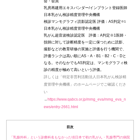
会・会員
乳房再建用エキスパンダー/インプラント登録医師
日本乳がん検診精度管理中央機構
検診マンモグラフィ読影認定医 評価：AS判定
※1
日本乳がん検診精度管理中央機構
乳がん超音波検診認定医 評価：A判定
※1医師・
技師に対して診断精度を一定に保つために読影、
撮影などの教育研修の実施と評価を行う機関で、
評価ランクは高い順にAS・A・B1・B2・C・Dと
なる。そのなかでもAS判定は、マンモグラフィ検
診の精度が極めて高いという評価。
詳しくは「特定非営利活動法人日本乳がん検診精
度管理中央機構」のホームページでご確認くださ
い
→
https://www.qabcs.or.jp/mmg_eva/mmg_eva_n
ews/entry-2661.html
目次
「乳腺外科」という診療科名もなかった頃日本で初の乳がん・乳腺専門の病院