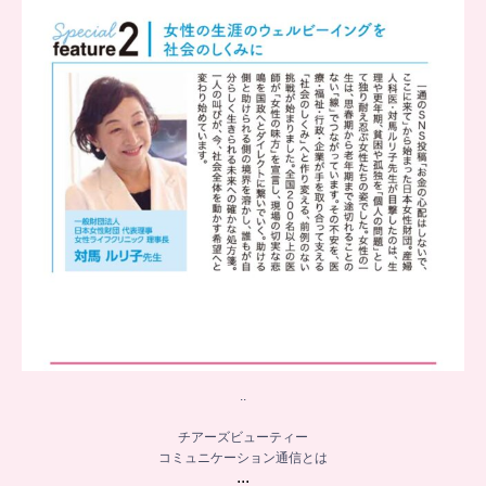
...
8
0
..
チアーズビューティー
コミュニケーション通信とは
...