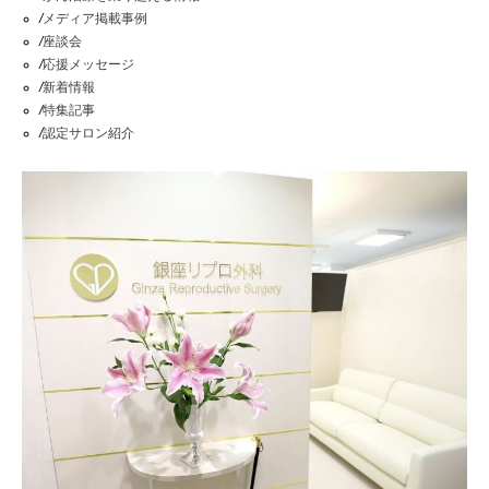
/
メディア掲載事例
/
座談会
/
応援メッセージ
/
新着情報
/
特集記事
/
認定サロン紹介