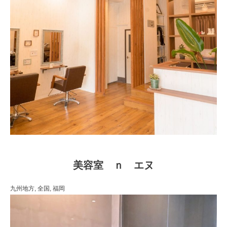
美容室 ｎ エヌ
九州地方,
全国,
福岡