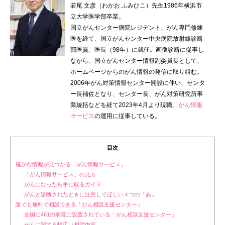
若尾 文彦（わかお ふみひこ）先生1986年横浜市
立大学医学部卒業。
国立がんセンター病院レジデント、がん専門修練
医を経て、国立がんセンター中央病院放射線診断
部医員、医長（98年）に就任。画像診断に従事し
ながら、国立がんセンター情報副委員長として、
ホームページからのがん情報の発信に取り組む。
2006年がん対策情報センター開設に伴い、センタ
ー長補佐となり、センター長、がん対策研究所事
業統括などを経て2023年4月より現職。
がん情報
サービス
の運用に従事している。
目次
確かな情報が見つかる「がん情報サービス」
「がん情報サービス」の見方
がんになったら手に取るガイド
がんと診断されたときに注意してほしい４つの「あ」
誰でも無料で相談できる「がん相談支援センター」
全国に461の病院に設置されている「がん相談支援センター」
がんに関する幅広い相談内容