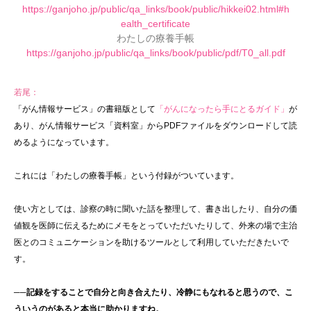
https://ganjoho.jp/public/qa_links/book/public/hikkei02.html#h
ealth_certificate
わたしの療養手帳
https://ganjoho.jp/public/qa_links/book/public/pdf/T0_all.pdf
若尾：
「がん情報サービス」の書籍版として
「がんになったら手にとるガイド」
が
あり、がん情報サービス「資料室」からPDFファイルをダウンロードして読
めるようになっています。
これには「わたしの療養手帳」という付録がついています。
使い方としては、診察の時に聞いた話を整理して、書き出したり、自分の価
値観を医師に伝えるためにメモをとっていただいたりして、外来の場で主治
医とのコミュニケーションを助けるツールとして利用していただきたいで
す。
──記録をすることで自分と向き合えたり、冷静にもなれると思うので、こ
ういうのがあると本当に助かりますね。