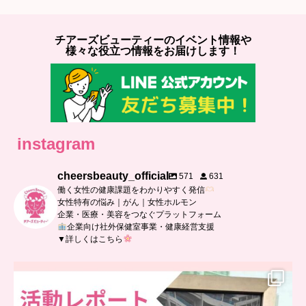
チアーズビューティーのイベント情報や
様々な役立つ情報をお届けします！
instagram
cheersbeauty_official
571
631
働く女性の健康課題をわかりやすく発信
女性特有の悩み｜がん｜女性ホルモン
企業・医療・美容をつなぐプラットフォーム
企業向け社外保健室事業・健康経営支援
▼詳しくはこちら
..
日本抗加齢医学会に参加しました
...
7
0