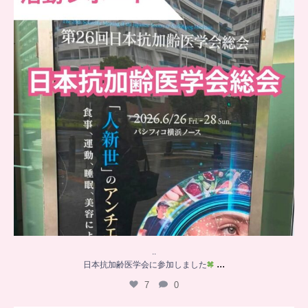
..
...
日本抗加齢医学会に参加しました
7
0