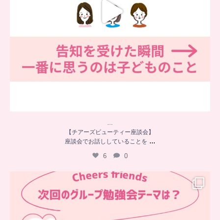
…
【チアーズビューティー座談会】
...
座談会でお話ししていることを
6
0
…
チアーズフレンズ
グループ勉強会
チアーズビューティーでは
...
9
0