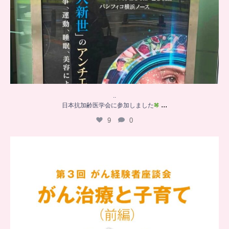
..
...
日本抗加齢医学会に参加しました
9
0
…
【チアーズビューティー座談会】
座談会でお話ししていることを
...
6
0